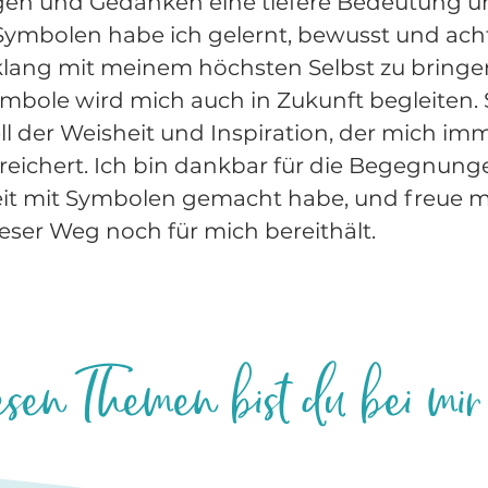
en und Gedanken eine tiefere Bedeutung u
 Symbolen habe ich gelernt, bewusst und ac
klang mit meinem höchsten Selbst zu bringe
ymbole wird mich auch in Zukunft begleiten. S
ll der Weisheit und Inspiration, der mich im
reichert. Ich bin dankbar für die Begegnun
beit mit Symbolen gemacht habe, und freue m
eser Weg noch für mich bereithält.
esen Themen bist du bei mir 