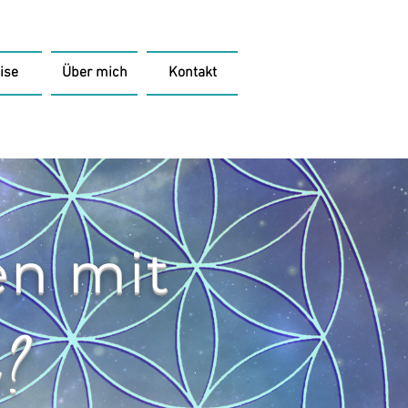
ise
Über mich
Kontakt
en mit
k?