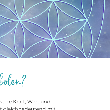
mbolen?
stige Kraft, Wert und
ht gleichbedeutend mit