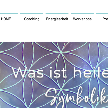
HOME
Coaching
Energiearbeit
Workshops
Pre
Was ist heil
Symboli